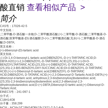
酸直销
查看相似产品 >
简介
CAS号：17026-42-5
中文别名：
;二苯甲酰-D-酒石酸一水物;D-二苯甲酰酒石酸;(+)-二苯甲酰-D-酒石酸;二苯甲酰基-D-
酒石酸;双苯甲酰基-[D]-酒石酸酐;D-(+)-二苯甲酰酒石酸;无水(+)-二苯甲酰基-D-酒石
酸;D-DBTA;
英文名称：
(+)-dibenzoyl-(D)-tartaric acid
英文别名：
;(-)-Di-1,4-O-benzoyl-L-tartaric acid;DIBENZOYL-D-(+)-TARTARIC ACID;D-
DBTA.H2O;(+)-2,3-DIBENZOYL-D-TARTARIC ACID;(2S,3S)-(+)-DI-O-
BENZOYLTARTARIC ACID;(2S,3S)-(+)-DIBENZOYL-D-TARTARIC ACID;
(2S,3S)-2,3-BIS-BENZOYLOXY-SUCCINIC ACID;DI-O-BENZOYL-D-TARTARIC
ACID;(+)-(+)-Dibenzoyl-D-tartaric acid;DIBENZOYL-D-TARTARIC
ACID;DIBENZOYL D-TATARIC ACID;(+)-2,3-Dibenzoyl-D-Tartartic Acid;D-DBTA;(+)-
dibenzoyl-d-tartaric acid, anhydrous;2,3-bis(benzoyloxy)butanedioic acid;
(2S,3S)-2,3-bis(benzoyloxy)butanedioic acid;2,3-dibenzoyl-2,3-
dihydroxybutanedioic acid;D-(+)-DBTA;Dibenzoyl-D-tartric acid;(+)-Dibenzoyl-D-
Tartaric Acid;
EINECS号：241-097-1
分子式：
C
18
H
14
O
8
分子量：358.299
InChI：InChI=1/C18H14O8/c19-13(11-7-3-1-4-8-