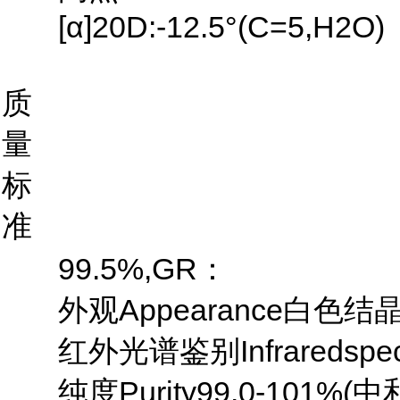
[α]20D:-12.5°(C=5,H2O)
质
量
标
准
99.5%,GR：
外观Appearance白色结
红外光谱鉴别Infraredspect
纯度Purity99.0-101%(