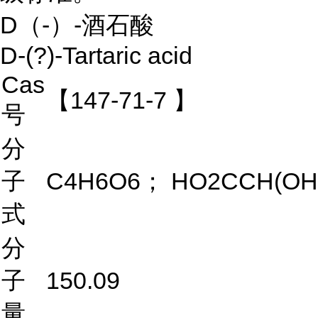
D（-）-酒石酸
D-(?)-Tartaric acid
Cas
【147-71-7 】
号
分
子
C4H6O6； HO2CCH(OH
式
分
子
150.09
量