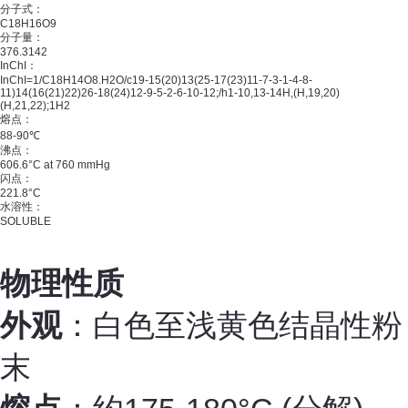
分子式：
C
18
H
16
O
9
分子量：
376.3142
InChI：
InChI=1/C18H14O8.H2O/c19-15(20)13(25-17(23)11-7-3-1-4-8-
11)14(16(21)22)26-18(24)12-9-5-2-6-10-12;/h1-10,13-14H,(H,19,20)
(H,21,22);1H2
熔点：
88-90℃
沸点：
606.6°C at 760 mmHg
闪点：
221.8°C
水溶性：
SOLUBLE
物理性质
外观
：白色至浅黄色结晶性粉
末